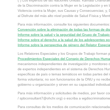
(*) Los expertos de las Naciones Unidas: Kamala Chandraki
de la Discriminación contra la Mujer en la Legislación y en
Violencia contra la Mujer, sus Causas y Consecuencias; y,
al Disfrute del más alto nivel posible de Salud Física y Ment
Para más información, consulte los siguientes documentos:
Convención sobre la eliminación de todas las formas de dis
Informe sobre la salud y la seguridad del Grupo de Trabajo
Informe sobre el derecho a la salud de los adolescentes po
Informe sobre la perspectiva de género del Relator Especia
Los Relatores Especiales y los Grupos de Trabajo forman 
Procedimientos Especiales del Consejo de Derechos Hum
mecanismos independientes de investigación y monitoreo
de expertos independientes en el sistema de Derechos Hu
específicas de país o temas temáticos en todas partes del
forma voluntaria; no son funcionarios de la ONU y no recib
gobierno u organización y sirven en su capacidad individual
Para más información y solicitudes de medios, por favor c
/
spbconsultant7@ohchr.org
) o escriba a
wgdiscriminatio
Para consultas de los medios de comunicación relacionada