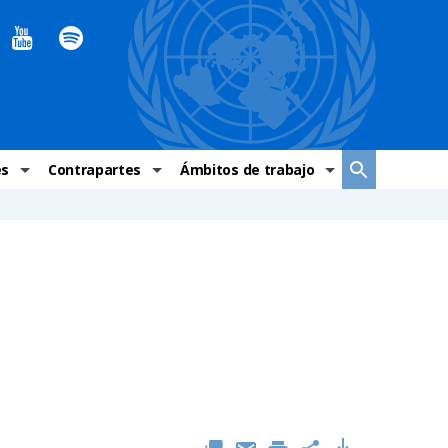
es
Contrapartes
Ámbitos de trabajo
ndaciones Alto Comisionado
Sistema de La ONU
Graves violaciones de DH
 México
Alto Comisionado
DESC
ías y grupos de trabajo
Oficinas en Latinoamérica
Grupos vulnerados
s de DH
Instituciones mexicanas de derechos humanos
Indicadores de DH
Periódico Universal – México
OSC de derechos humanos
Comunicación y promoción
Representación