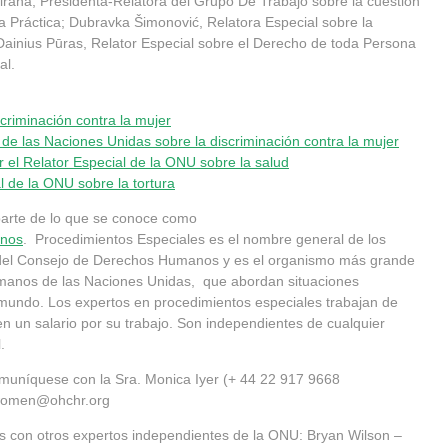
rana, Presidenta-Relatora del Grupo De Trabajo sobre la cuestión
 la Práctica; Dubravka Šimonović, Relatora Especial sobre la
 Dainius Pūras, Relator Especial sobre el Derecho de toda Persona
al.
criminación contra la mujer
 de las Naciones Unidas sobre la discriminación contra la mujer
r el Relator Especial de la ONU sobre la salud
l de la ONU sobre la tortura
parte de lo que se conoce como
anos
. Procedimientos Especiales es el nombre general de los
 del Consejo de Derechos Humanos y es el organismo más grande
manos de las Naciones Unidas, que abordan situaciones
 mundo. Los expertos en procedimientos especiales trabajan de
en un salario por su trabajo. Son independientes de cualquier
.
omuníquese con la Sra. Monica Iyer (+ 44 22 917 9668
nwomen@ohchr.org
s con otros expertos independientes de la ONU: Bryan Wilson –