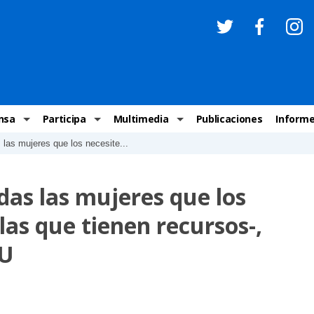
nsa
Participa
Multimedia
Publicaciones
Inform
 las mujeres que los necesite...
os
Invitaciones
Comunicados Nacionales
Infografías
Recome
los medios
Concursos y premios sobre DH
Comunicados Internacionales
Nuestro trabajo en imágenes
ONU-DH
das las mujeres que los
chos Humanos
informa
Vídeos
Relator
las que tienen recursos-,
y cartas ONU-DH
Recomendaciones DH
Audios
Comité
NU
los DH
BJDH
Campañas
Examen 
destacadas
Puntal