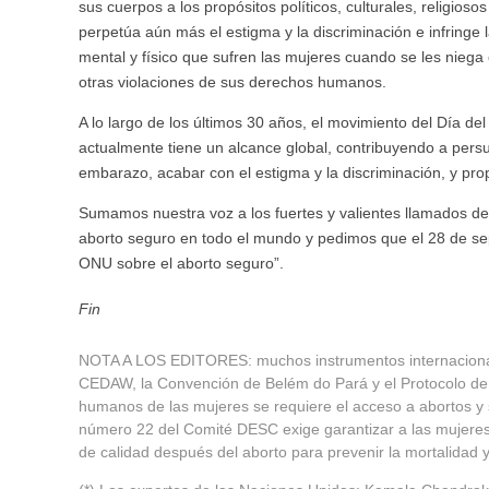
sus cuerpos a los propósitos políticos, culturales, religios
perpetúa aún más el estigma y la discriminación e infringe la
mental y físico que sufren las mujeres cuando se les niega
otras violaciones de sus derechos humanos.
A lo largo de los últimos 30 años, el movimiento del Día d
actualmente tiene un alcance global, contribuyendo a persua
embarazo, acabar con el estigma y la discriminación, y pro
Sumamos nuestra voz a los fuertes y valientes llamados 
aborto seguro en todo el mundo y pedimos que el 28 de sep
ONU sobre el aborto seguro”.
Fin
NOTA A LOS EDITORES: muchos instrumentos internacional
CEDAW, la Convención de Belém do Pará y el Protocolo de
humanos de las mujeres se requiere el acceso a abortos y s
número 22 del Comité DESC exige garantizar a las mujeres 
de calidad después del aborto para prevenir la mortalidad 