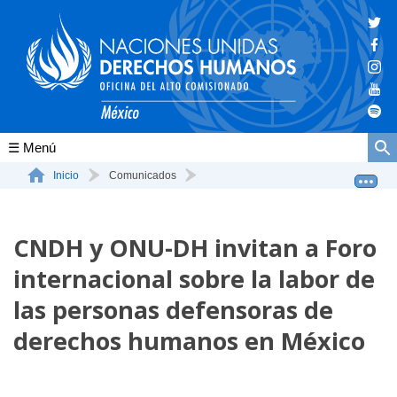
Conócenos
Inicio
Comunicados
CNDH y ONU-DH invitan a Foro internacional sobre la lab...
La ONU-DH en el mundo
CNDH y ONU-DH invitan a Foro
La ONU-DH en México
internacional sobre la labor de
Vacantes ONU-DH México
las personas defensoras de
ONU-DH en el tiempo
derechos humanos en México