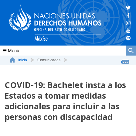
Conócenos
Inicio
Comunicados
COVID-19: Bachelet insta a los Estados a tomar medidas ...
La ONU-DH en el mundo
COVID-19: Bachelet insta a los
La ONU-DH en México
Estados a tomar medidas
Vacantes ONU-DH México
adicionales para incluir a las
ONU-DH en el tiempo
personas con discapacidad