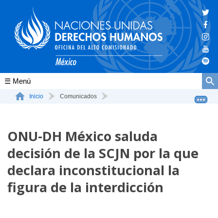
Conócenos
Inicio
Comunicados
ONU-DH México saluda decisión de la SCJN por la que d...
La ONU-DH en el mundo
ONU-DH México saluda
La ONU-DH en México
decisión de la SCJN por la que
Vacantes ONU-DH México
declara inconstitucional la
ONU-DH en el tiempo
figura de la interdicción