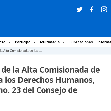
nsa
Participa
Multimedia
Publicaciones
Inform
la Alta Comisionada de las ...
os
Invitaciones
Comunicados Nacionales
Infografías
Recome
los medios
Concursos y premios sobre DH
Comunicados Internacionales
Nuestro trabajo en imágenes
ONU-DH
 de la Alta Comisionada de
chos Humanos
informa
Vídeos
Relator
ra los Derechos Humanos,
y cartas ONU-DH
Recomendaciones DH
Audios
Comité
 no. 23 del Consejo de
los DH
BJDH
Campañas
Examen 
destacadas
Puntal