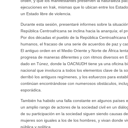
orden, y que los manifestantes preserven la naturaleza pa
ejecuciones en Irak, mismas que lo ubican entre los Estados
un Estado libre de violencia.
Durante esta sesión, presentaré informes sobre la situació
República Centroafricana se inclina hacia la anarquía; el
Por dos décadas el pueblo de la República Centroafricana 
humanos, el fracaso de una serie de acuerdos de paz y casi
El antiguo orden en el Medio Oriente y Norte de África lent
progresa de maneras diferentes y con ritmos diversos en E
dado en Túnez, donde la OACNUDH tiene ya una oficina bie
nacional que involucra a todos los elementos clave de la 
derribó los antiguos regímenes, y los esfuerzos para estable
continúan encontrándose con numerosos obstáculos, incluy
esporádica.
También ha habido una falla constante en algunos países en
un amplio rango de actores de la sociedad civil en un diálog
de su participación en la sociedad siguen siendo causas de
mujeres son iguales a los de los hombres, y vivan donde viva
pública y política.