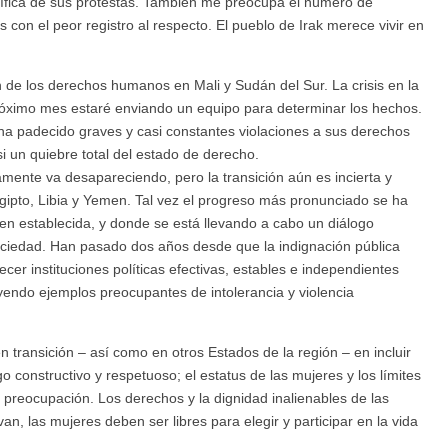
cífica de sus protestas. También me preocupa el número de
 con el peor registro al respecto. El pueblo de Irak merece vivir en
n de los derechos humanos en Mali y Sudán del Sur. La crisis en la
 próximo mes estaré enviando un equipo para determinar los hechos.
ha padecido graves y casi constantes violaciones a sus derechos
 un quiebre total del estado de derecho.
amente va desapareciendo, pero la transición aún es incierta y
gipto, Libia y Yemen. Tal vez el progreso más pronunciado se ha
n establecida, y donde se está llevando a cabo un diálogo
sociedad. Han pasado dos años desde que la indignación pública
cer instituciones políticas efectivas, estables e independientes
endo ejemplos preocupantes de intolerancia y violencia
 transición – así como en otros Estados de la región – en incluir
o constructivo y respetuoso; el estatus de las mujeres y los límites
 preocupación. Los derechos y la dignidad inalienables de las
n, las mujeres deben ser libres para elegir y participar en la vida