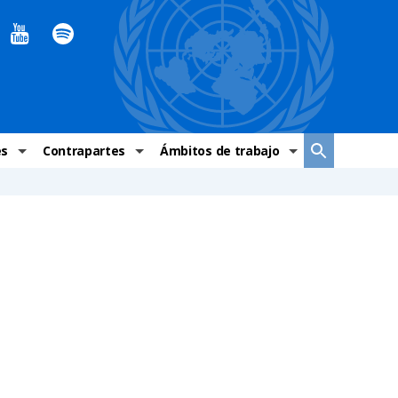
es
Contrapartes
Ámbitos de trabajo
ndaciones Alto Comisionado
Sistema de La ONU
Graves violaciones de DH
 México
Alto Comisionado
DESC
ías y grupos de trabajo
Oficinas en Latinoamérica
Grupos vulnerados
s de DH
Instituciones mexicanas de derechos humanos
Indicadores de DH
Periódico Universal – México
OSC de derechos humanos
Comunicación y promoción
Representación