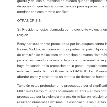
guerra y de lesa humanidad no pueden quedar impunes. De
de oposición que habrá consecuencias para aquellos que r
terminar con este terrible conflicto.
OTRAS CRISIS
Sr. Presidente, estoy alarmada por la creciente violencia e
religión.
Estoy particularmente preocupada por los ataques contra
Rajine, Meiktila, así como en otras partes del país. Urjo a
de comisión de violaciones de derechos humanos sistemáti
justicia, incluyendo a la milicia, la policía o personal de s
haya fracasado en la protección de la gente. Impacienteme
establecimiento de una Oficina de la OACNUDH en Myanma
abordar estos y otros retos en materia de derechos human
También estoy profundamente preocupada por el significati
600 civiles fueron muertos solamente en abril – el mes co
preocupada por la violencia y la acción militar en relación
resultado numerosas víctimas. Es esencial que las fuerzas d