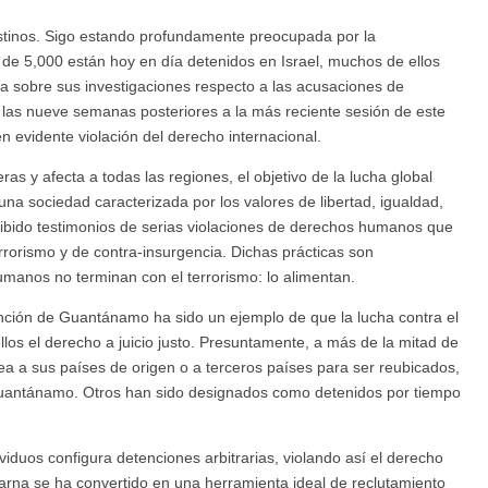
estinos. Sigo estando profundamente preocupada por la
 de 5,000 están hoy en día detenidos en Israel, muchos de ellos
ra sobre sus investigaciones respecto a las acusaciones de
e las nueve semanas posteriores a la más reciente sesión de este
 evidente violación del derecho internacional.
as y afecta a todas las regiones, el objetivo de la lucha global
una sociedad caracterizada por los valores de libertad, igualdad,
recibido testimonios de serias violaciones de derechos humanos que
rrorismo y de contra-insurgencia. Dichas prácticas son
manos no terminan con el terrorismo: lo alimentan.
ención de Guantánamo ha sido un ejemplo de que la lucha contra el
llos el derecho a juicio justo. Presuntamente, a más de la mitad de
sea a sus países de origen o a terceros países para ser reubicados,
Guantánamo. Otros han sido designados como detenidos por tiempo
iduos configura detenciones arbitrarias, violando así el derecho
ncarna se ha convertido en una herramienta ideal de reclutamiento