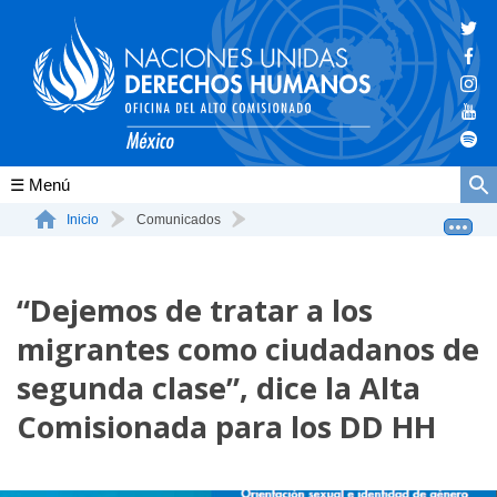
Conócenos
Inicio
Comunicados
“Dejemos de tratar a los migrantes como ciudadanos de...
La ONU-DH en el mundo
“Dejemos de tratar a los
La ONU-DH en México
migrantes como ciudadanos de
Vacantes ONU-DH México
segunda clase”, dice la Alta
ONU-DH en el tiempo
Comisionada para los DD HH