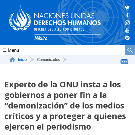
Conócenos
Inicio
Comunicados
Experto de la ONU insta a los gobiernos a poner fin a l...
La ONU-DH en el mundo
Experto de la ONU insta a los
La ONU-DH en México
gobiernos a poner fin a la
Vacantes ONU-DH México
“demonización” de los medios
ONU-DH en el tiempo
críticos y a proteger a quienes
ejercen el periodismo