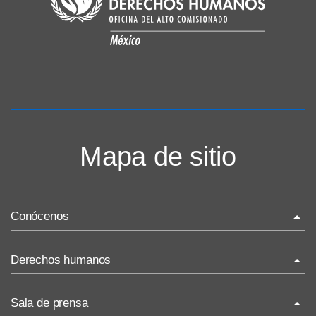
Mapa de sitio
Conócenos
La ONU-DH en el mundo
Derechos humanos
La ONU-DH en México
¿Qué son los derechos humanos?
Sala de prensa
Vacantes ONU-DH México