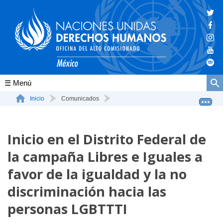
Conócenos
Inicio
Comunicados
Inicio en el Distrito Federal de la campaña Libres e I...
La ONU-DH en el mundo
Inicio en el Distrito Federal de
La ONU-DH en México
la campaña Libres e Iguales a
Vacantes ONU-DH México
favor de la igualdad y la no
ONU-DH en el tiempo
discriminación hacia las
personas LGBTTTI