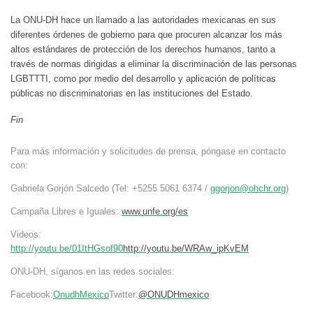
La ONU-DH hace un llamado a las autoridades mexicanas en sus
diferentes órdenes de gobierno para que procuren alcanzar los más
altos estándares de protección de los derechos humanos, tanto a
través de normas dirigidas a eliminar la discriminación de las personas
LGBTTTI, como por medio del desarrollo y aplicación de políticas
públicas no discriminatorias en las instituciones del Estado.
Fin
Para más información y solicitudes de prensa, póngase en contacto
con:
Gabriela Gorjón Salcedo (Tel: +5255 5061 6374 /
ggorjon@ohchr.org
)
Campaña Libres e Iguales:
www.unfe.org/es
Videos:
http://youtu.be/01ItHGsof90
http://youtu.be/WRAw_ipKvEM
ONU-DH, síganos en las redes sociales:
Facebook:
OnudhMexico
Twitter:
@ONUDHmexico