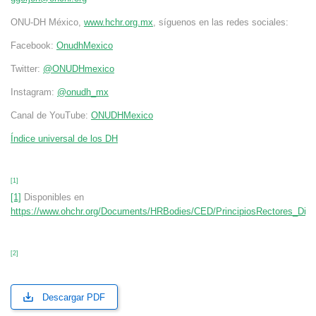
ONU-DH México,
www.hchr.org.mx
, síguenos en las redes sociales:
Facebook:
OnudhMexico
Twitter:
@ONUDHmexico
Instagram:
@onudh_mx
Canal de YouTube:
ONUDHMexico
Índice universal de los DH
[1]
[1]
Disponibles en
https://www.ohchr.org/Documents/HRBodies/CED/PrincipiosRectores_Digit
[2]
Descargar PDF