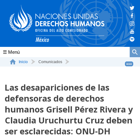
Conócenos
Inicio
Comunicados
Las desapariciones de las defensoras de derechos humano...
La ONU-DH en el mundo
Las desapariciones de las
La ONU-DH en México
defensoras de derechos
Vacantes ONU-DH México
humanos Grisell Pérez Rivera y
ONU-DH en el tiempo
Claudia Uruchurtu Cruz deben
ser esclarecidas: ONU-DH