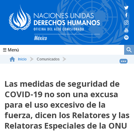
Conócenos
Inicio
Comunicados
Las medidas de seguridad de COVID-19 no son una excusa ...
La ONU-DH en el mundo
Las medidas de seguridad de
La ONU-DH en México
COVID-19 no son una excusa
Vacantes ONU-DH México
para el uso excesivo de la
ONU-DH en el tiempo
fuerza, dicen los Relatores y las
Relatoras Especiales de la ONU