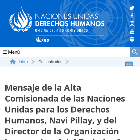
Conócenos
Inicio
Comunicados
Mensaje de la Alta Comisionada de las Naciones Unidas p...
La ONU-DH en el mundo
Mensaje de la Alta
La ONU-DH en México
Comisionada de las Naciones
Vacantes ONU-DH México
Unidas para los Derechos
ONU-DH en el tiempo
Humanos, Navi Pillay, y del
Director de la Organización