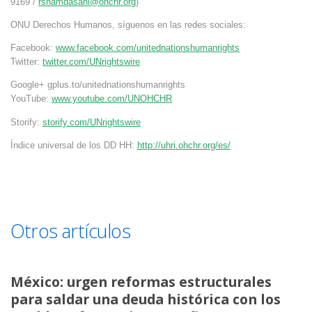
9169 /
rshamdasani@ohchr.org
)
ONU Derechos Humanos, síguenos en las redes sociales:
Facebook:
www.facebook.com/unitednationshumanrights
Twitter:
twitter.com/UNrightswire
Google+ gplus.to/unitednationshumanrights
YouTube:
www.youtube.com/UNOHCHR
Storify:
storify.com/UNrightswire
Índice universal de los DD HH:
http://uhri.ohchr.org/es/
Otros artículos
México: urgen reformas estructurales
para saldar una deuda histórica con los