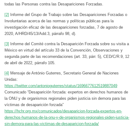
todas las Personas contra las Desapariciones Forzadas.
[2]
Informe del Grupo de Trabajo sobre las Desapariciones Forzadas o
Involuntarias acerca de las normas y políticas públicas para la
investigación eficaz de las desapariciones forzadas, 7 de agosto de
2020, A/HRD/45/13/Add.3, párrafo 98, d).
[3]
Informe del Comité contra la Desaparición Forzada sobre su visita a
México en virtud del artículo 33 de la Convención, Observaciones y
segunda parte de las recomendaciones (art. 33, párr. 5), CED/C/R.9, 12
de abril de 2022, párrafo 105.
[4]
Mensaje de António Guterres, Secretario General de Naciones
Unidas:
https://twitter.com/antonioguterres/status/1696677612519887049
Comunicado “Desaparición forzada: expertos en derechos humanos de
la ONU y de organismos regionales piden justicia sin demora para las
víctimas de desaparición forzada”
https://hchr.org.mx/comunicados/desaparicion-forzada-expertos-en-
derechos-humanos-de-la-onu-y-de-organismos-regionales-piden-justicia-
sin-demora-para-las-victimas-de-desaparicion-forzada/