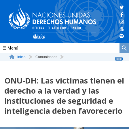
Conócenos
Inicio
Comunicados
ONU-DH: Las víctimas tienen el derecho a la verdad y l...
La ONU-DH en el mundo
ONU-DH: Las víctimas tienen el
La ONU-DH en México
derecho a la verdad y las
Vacantes ONU-DH México
instituciones de seguridad e
ONU-DH en el tiempo
inteligencia deben favorecerlo