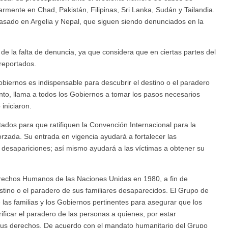
rmente en Chad, Pakistán, Filipinas, Sri Lanka, Sudán y Tailandia.
asado en Argelia y Nepal, que siguen siendo denunciados en la
e la falta de denuncia, ya que considera que en ciertas partes del
reportados.
biernos es indispensable para descubrir el destino o el paradero
nto, llama a todos los Gobiernos a tomar los pasos necesarios
iniciaron.
dos para que ratifiquen la Convención Internacional para la
rzada. Su entrada en vigencia ayudará a fortalecer las
s desapariciones; así mismo ayudará a las víctimas a obtener su
erechos Humanos de las Naciones Unidas en 1980, a fin de
estino o el paradero de sus familiares desaparecidos. El Grupo de
las familias y los Gobiernos pertinentes para asegurar que los
rificar el paradero de las personas a quienes, por estar
 sus derechos. De acuerdo con el mandato humanitario del Grupo