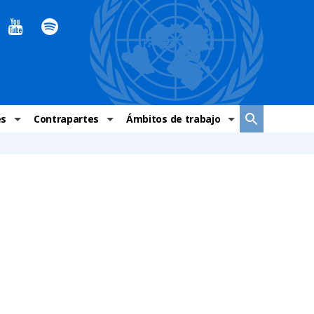
es
Contrapartes
Ámbitos de trabajo
ndaciones Alto Comisionado
Sistema de La ONU
Graves violaciones de DH
 México
Alto Comisionado
DESC
ías y grupos de trabajo
Oficinas en Latinoamérica
Grupos vulnerados
s de DH
Instituciones mexicanas de derechos humanos
Indicadores de DH
Periódico Universal – México
OSC de derechos humanos
Comunicación y promoción
Representación