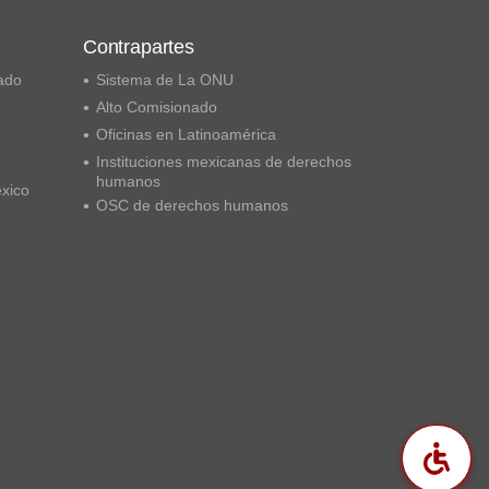
Contrapartes
ado
Sistema de La ONU
Alto Comisionado
Oficinas en Latinoamérica
Instituciones mexicanas de derechos
humanos
éxico
OSC de derechos humanos
Acc