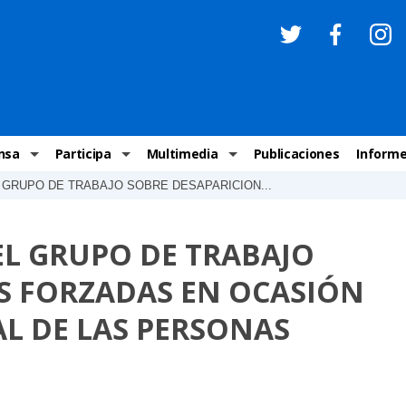
nsa
Participa
Multimedia
Publicaciones
Inform
GRUPO DE TRABAJO SOBRE DESAPARICION...
os
Invitaciones
Comunicados Nacionales
Infografías
Recome
los medios
Concursos y premios sobre DH
Comunicados Internacionales
Nuestro trabajo en imágenes
ONU-DH
L GRUPO DE TRABAJO
chos Humanos
informa
Vídeos
Relator
S FORZADAS EN OCASIÓN
y cartas ONU-DH
Recomendaciones DH
Audios
Comité
AL DE LAS PERSONAS
los DH
BJDH
Campañas
Examen 
destacadas
Puntal