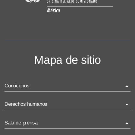
Mapa de sitio
Conócenos
La ONU-DH en el mundo
Derechos humanos
La ONU-DH en México
¿Qué son los derechos humanos?
Sala de prensa
Vacantes ONU-DH México
Temas de Derechos Humanos