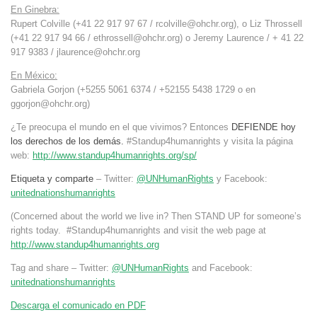
En Ginebra:
Rupert Colville (+41 22 917 97 67 /
rcolville@ohchr.org
), o Liz Throssell
(+41 22 917 94 66 /
ethrossell@ohchr.org
) o Jeremy Laurence / + 41 22
917 9383 /
jlaurence@ohchr.org
En México:
Gabriela Gorjon (+5255 5061 6374 / +52155 5438 1729 o en
ggorjon@ohchr.org
)
¿Te preocupa el mundo en el que vivimos? Entonces
DEFIENDE hoy
los derechos de los demás.
#Standup4humanrights y visita la página
web:
http://www.standup4humanrights.org/sp/
Etiqueta y comparte
– Twitter:
@UNHumanRights
y Facebook:
unitednationshumanrights
(Concerned about the world we live in? Then STAND UP for someone’s
rights today. #Standup4humanrights and visit the web page at
http://www.standup4humanrights.org
Tag and share – Twitter:
@UNHumanRights
and Facebook:
unitednationshumanrights
Descarga el comunicado en PDF