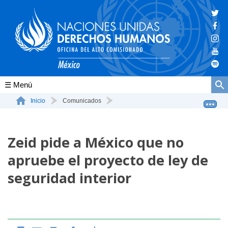
Conócenos
Inicio
Comunicados
Zeid pide a México que no apruebe el proyecto de ley d...
La ONU-DH en el mundo
Zeid pide a México que no
La ONU-DH en México
apruebe el proyecto de ley de
Vacantes ONU-DH México
seguridad interior
ONU-DH en el tiempo