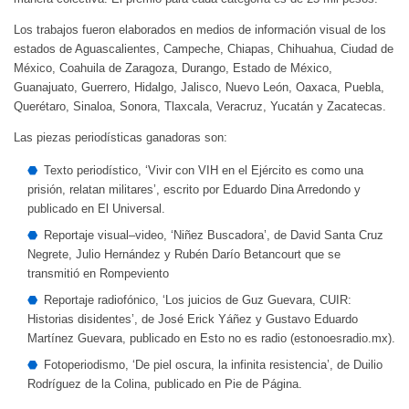
Los trabajos fueron elaborados en medios de información visual de los
estados de Aguascalientes, Campeche, Chiapas, Chihuahua, Ciudad de
México, Coahuila de Zaragoza, Durango, Estado de México,
Guanajuato, Guerrero, Hidalgo, Jalisco, Nuevo León, Oaxaca, Puebla,
Querétaro, Sinaloa, Sonora, Tlaxcala, Veracruz, Yucatán y Zacatecas.
Las piezas periodísticas ganadoras son:
Texto periodístico, ‘Vivir con VIH en el Ejército es como una
prisión, relatan militares’, escrito por Eduardo Dina Arredondo y
publicado en El Universal.
Reportaje visual–video, ‘Niñez Buscadora’, de David Santa Cruz
Negrete, Julio Hernández y Rubén Darío Betancourt que se
transmitió en Rompeviento
Reportaje radiofónico, ‘Los juicios de Guz Guevara, CUIR:
Historias disidentes’, de José Erick Yáñez y Gustavo Eduardo
Martínez Guevara, publicado en Esto no es radio (estonoesradio.mx).
Fotoperiodismo, ‘De piel oscura, la infinita resistencia’, de Duilio
Rodríguez de la Colina, publicado en Pie de Página.