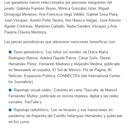
Los ganadores fueron seleccionados por personas integrantes del
jurado: Gabriela Fuentes Reyes, Mónica González Islas, Miguel
Dimayuga Meneses, Ana Francisca Vega Valdés, Gabriel Sosa Plata,
Juan Vázquez, Aurelio Peña Tavera, Ilse Huesca Vargas, José Antonio
Aguilar Contreras, Mardonio Carballo, Nadia Sanders Vázquez y Ana
Paulina Chavira Mendoza.
Las piezas periodísticas que obtuvieron menciones honoríficas son:
Texto periodístico, ‘Los niños sin nombre’ de Dulce María
Rodríguez Ramos, Adelina Dayebi Pazos, César Solís, Daniel
Hernández Pérez, Fernando Medrano y Alejandro Medina, publicado
en Newsweek en español, El Sol de México, Pie de Página, BI
Noticias, Expansión Política, CONNECTAS (del International Center
for Journalists).
Reportaje visual–video, ‘Cotorreo en cana’ Tlaxcala, de Marisol
Fernández Muñoz, publicado en revista impresa, digital y las redes
sociales, YouTube y
Reportaje radiofónico, ‘Les no binaries y sus transiciones en
pandemia’ de Alejandra del Castillo Velázquez Hernández y publicado
en Así como