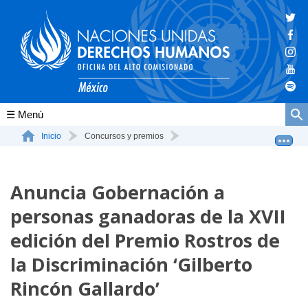
Conócenos
Inicio
Concursos y premios
Anuncia Gobernación a personas ganadoras de la XVII ed...
La ONU-DH en el mundo
Anuncia Gobernación a
La ONU-DH en México
personas ganadoras de la XVII
Vacantes ONU-DH México
edición del Premio Rostros de
ONU-DH en el tiempo
la Discriminación ‘Gilberto
Rincón Gallardo’