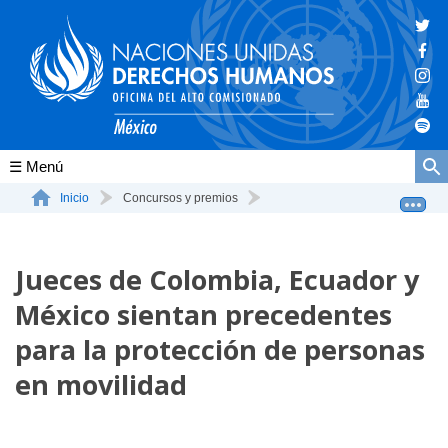
Conócenos
Inicio
Concursos y premios
Jueces de Colombia, Ecuador y México sientan precedent...
La ONU-DH en el mundo
Jueces de Colombia, Ecuador y
La ONU-DH en México
México sientan precedentes
Vacantes ONU-DH México
para la protección de personas
ONU-DH en el tiempo
en movilidad