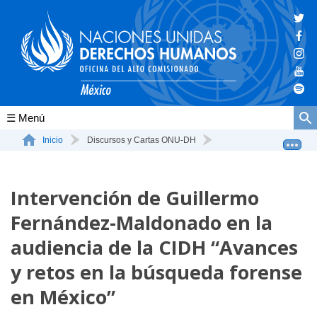
Conócenos
Inicio
Discursos y Cartas ONU-DH
Intervención de Guillermo Fernández-Maldonado en la a...
La ONU-DH en el mundo
Intervención de Guillermo
La ONU-DH en México
Fernández-Maldonado en la
Vacantes ONU-DH México
audiencia de la CIDH “Avances
ONU-DH en el tiempo
y retos en la búsqueda forense
en México”