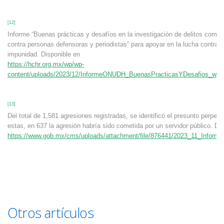
[12]
Informe “Buenas prácticas y desafíos en la investigación de delitos comet
contra personas defensoras y periodistas” para apoyar en la lucha contra l
impunidad. Disponible en
https://hchr.org.mx/wp/wp-
content/uploads/2023/12/InformeONUDH_BuenasPracticasYDesafios_web
[13]
Del total de 1,581 agresiones registradas, se identificó el presunto perpet
estas, en 637 la agresión habría sido cometida por un servidor público. Di
https://www.gob.mx/cms/uploads/attachment/file/876441/2023_11_Informe_
Otros artículos