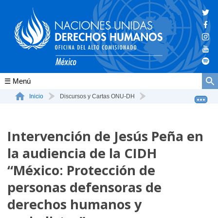
Conócenos
Inicio
Discursos y Cartas ONU-DH
Intervención de Jesús Peña en la audiencia de la CID...
La ONU-DH en el mundo
Intervención de Jesús Peña en
La ONU-DH en México
la audiencia de la CIDH
Vacantes ONU-DH México
“México: Protección de
ONU-DH en el tiempo
personas defensoras de
derechos humanos y