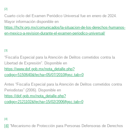
[2]
Cuarto ciclo del Examen Periódico Universal fue en enero de 2024.
Mayor información disponible en
https://hchr.org.mx/comunicados/la-situacion-de-los-derechos-humanos-
en-mexico-a-revision-durante-el-examen-periodico-universal/
[3]
“Fiscalía Especial para la Atención de Delitos cometidos contra la
Libertad de Expresión”. Disponible en
https://www.dof.gob.mx/nota_detalle.php?
codigo=5150640&fecha=05/07/2010#gsc.tab=0
Antes “Fiscalía Especial para la Atención de Delitos cometidos contra
Periodistas” (2006). Disponible en
https://dof.gob.mx/nota_detalle.php?
codigo=2121102&fecha=15/02/2006#gsc.tab=0
[4]
[4]
“Mecanismo de Protección para Personas Defensoras de Derechos