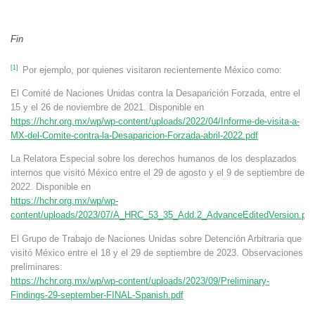
Fin
[1]
Por ejemplo, por quienes visitaron recientemente México como:
El Comité de Naciones Unidas contra la Desaparición Forzada, entre el
15 y el 26 de noviembre de 2021. Disponible en
https://hchr.org.mx/wp/wp-content/uploads/2022/04/Informe-de-visita-a-
MX-del-Comite-contra-la-Desaparicion-Forzada-abril-2022.pdf
La Relatora Especial sobre los derechos humanos de los desplazados
internos que visitó México entre el 29 de agosto y el 9 de septiembre de
2022. Disponible en
https://hchr.org.mx/wp/wp-
content/uploads/2023/07/A_HRC_53_35_Add.2_AdvanceEditedVersion.pdf
El Grupo de Trabajo de Naciones Unidas sobre Detención Arbitraria que
visitó México entre el 18 y el 29 de septiembre de 2023. Observaciones
preliminares:
https://hchr.org.mx/wp/wp-content/uploads/2023/09/Preliminary-
Findings-29-september-FINAL-Spanish.pdf