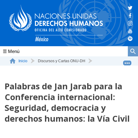
Conócenos
Inicio
Discursos y Cartas ONU-DH
Palabras de Jan Jarab para la Conferencia internacional...
La ONU-DH en el mundo
Palabras de Jan Jarab para la
La ONU-DH en México
Conferencia internacional:
Vacantes ONU-DH México
Seguridad, democracia y
ONU-DH en el tiempo
derechos humanos: la Vía Civil