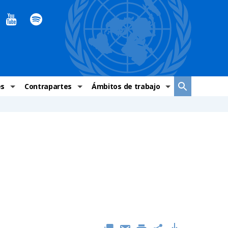
es
Contrapartes
Ámbitos de trabajo
ndaciones Alto Comisionado
Sistema de La ONU
Graves violaciones de DH
 México
Alto Comisionado
DESC
ías y grupos de trabajo
Oficinas en Latinoamérica
Grupos vulnerados
s de DH
Instituciones mexicanas de derechos humanos
Indicadores de DH
Periódico Universal – México
OSC de derechos humanos
Comunicación y promoción
Representación