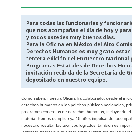
Para todas las funcionarias y funcionari
que nos acompañan el día de hoy y para 
y todos ustedes muy buenos días.
Para la Oficina en México del Alto Comi
Derechos Humanos es muy grato estar el
tercera edición del Encuentro Nacional 
Programas Estatales de Derechos Human
invitación recibida de la Secretaría de 
depositado en nuestro equipo.
Como saben, nuestra Oficina ha colaborado, desde el inicio
derechos humanos en las políticas públicas nacionales, pr
programas concretos de derechos humanos, incluyendo el p
materia. Hemos cumplido ya 15 años impulsando, acompañ
necesario resaltar los avances logrados, también es impo
“salvar la distancia que existe entre el discurso de los d