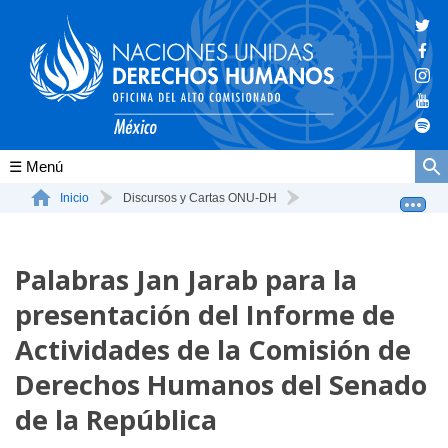
Conócenos
Inicio
Discursos y Cartas ONU-DH
Palabras Jan Jarab para la presentación del Informe de...
La ONU-DH en el mundo
Palabras Jan Jarab para la
La ONU-DH en México
presentación del Informe de
Vacantes ONU-DH México
Actividades de la Comisión de
ONU-DH en el tiempo
Derechos Humanos del Senado
de la República