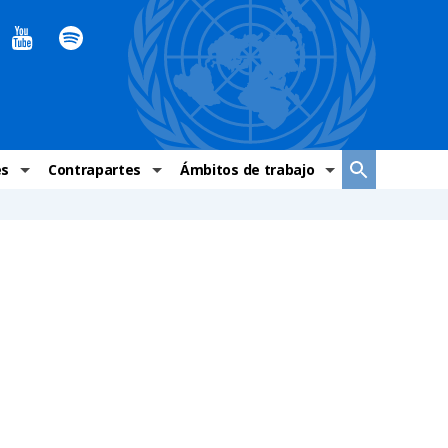
es
Contrapartes
Ámbitos de trabajo
ndaciones Alto Comisionado
Sistema de La ONU
Graves violaciones de DH
 México
Alto Comisionado
DESC
ías y grupos de trabajo
Oficinas en Latinoamérica
Grupos vulnerados
s de DH
Instituciones mexicanas de derechos humanos
Indicadores de DH
Periódico Universal – México
OSC de derechos humanos
Comunicación y promoción
Representación