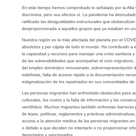
En este tiempo hemos comprobado lo señalado por la Alta C
discrimina, pero sus efectos sí. La pandemia ha desnudado 
ratificado las desigualdades estructurales que obstaculiza
desproporcionada a aquellos grupos que ya estaban en una s
Nuestra región es la más afectada del planeta por el COVI
absolutos y
per cápita
de todo el mundo. Ha contribuido a e
la capacidad y recursos para manejar una crisis sanitar
de las vulnerabilidades que acompañan el ciclo migratorio,
del empleo doméstico remunerado; sobrerrepresentación de
indefinida; falta de acceso rápido a la documentación nece
estigmatización de los repatriados en sus comunidades de
Las personas migrantes han enfrentado obstáculos para acc
culturales, los costos y la falta de información y las cons
xenófobos. Muchos migrantes también enfrentan barreras p
de leyes, políticas, reglamentos y prácticas administrativas,
acceso a la atención médica de las personas migrantes en s
o debido a que deciden no intentarlo o no proporcionar inf
deportados y sancionados.