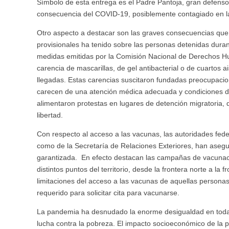
Símbolo de esta entrega es el Padre Pantoja, gran defensor
consecuencia del COVID-19, posiblemente contagiado en la 
Otro aspecto a destacar son las graves consecuencias que l
provisionales ha tenido sobre las personas detenidas duran
medidas emitidas por la Comisión Nacional de Derechos 
carencia de mascarillas, de gel antibacterial o de cuartos 
llegadas. Estas carencias suscitaron fundadas preocupaci
carecen de una atención médica adecuada y condiciones d
alimentaron protestas en lugares de detención migratoria, q
libertad.
Con respecto al acceso a las vacunas, las autoridades fed
como de la Secretaría de Relaciones Exteriores, han asegu
garantizada. En efecto destacan las campañas de vacunac
distintos puntos del territorio, desde la frontera norte a l
limitaciones del acceso a las vacunas de aquellas persona
requerido para solicitar cita para vacunarse.
La pandemia ha desnudado la enorme desigualdad en toda n
lucha contra la pobreza. El impacto socioeconómico de la 