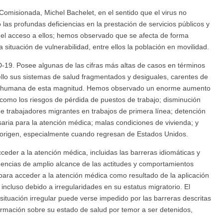
omisionada, Michel Bachelet, en el sentido que el virus no
las profundas deficiencias en la prestación de servicios públicos y
n el acceso a ellos; hemos observado que se afecta de forma
ituación de vulnerabilidad, entre ellos la población en movilidad.
D-19. Posee algunas de las cifras más altas de casos en términos
llo sus sistemas de salud fragmentados y desiguales, carentes de
ia y humana de esta magnitud. Hemos observado un enorme aumento
 como los riesgos de pérdida de puestos de trabajo; disminución
 trabajadores migrantes en trabajos de primera línea; detención
saria para la atención médica; malas condiciones de vivienda; y
 origen, especialmente cuando regresan de Estados Unidos.
eder a la atención médica, incluidas las barreras idiomáticas y
ecuencias de amplio alcance de las actitudes y comportamientos
ara acceder a la atención médica como resultado de la aplicación
 incluso debido a irregularidades en su estatus migratorio. El
ituación irregular puede verse impedido por las barreras descritas
ormación sobre su estado de salud por temor a ser detenidos,