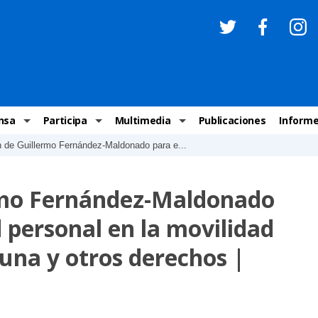
nsa
Participa
Multimedia
Publicaciones
Inform
n de Guillermo Fernández-Maldonado para e...
os
Invitaciones
Comunicados Nacionales
Infografías
Recome
los medios
Concursos y premios sobre DH
Comunicados Internacionales
Nuestro trabajo en imágenes
ONU-DH
ermo Fernández-Maldonado
chos Humanos
informa
Vídeos
Relator
d personal en la movilidad
y cartas ONU-DH
Recomendaciones DH
Audios
Comité
una y otros derechos |
los DH
BJDH
Campañas
Examen 
destacadas
Puntal