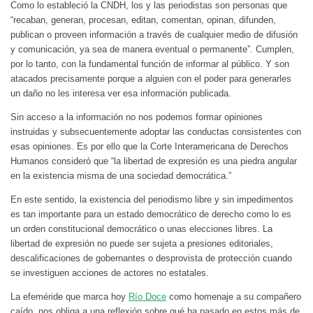
Como lo estableció la CNDH, los y las periodistas son personas que
“recaban, generan, procesan, editan, comentan, opinan, difunden,
publican o proveen información a través de cualquier medio de difusión
y comunicación, ya sea de manera eventual o permanente”. Cumplen,
por lo tanto, con la fundamental función de informar al público. Y son
atacados precisamente porque a alguien con el poder para generarles
un daño no les interesa ver esa información publicada.
Sin acceso a la información no nos podemos formar opiniones
instruidas y subsecuentemente adoptar las conductas consistentes con
esas opiniones. Es por ello que la Corte Interamericana de Derechos
Humanos consideró que “la libertad de expresión es una piedra angular
en la existencia misma de una sociedad democrática.”
En este sentido, la existencia del periodismo libre y sin impedimentos
es tan importante para un estado democrático de derecho como lo es
un orden constitucional democrático o unas elecciones libres. La
libertad de expresión no puede ser sujeta a presiones editoriales,
descalificaciones de gobernantes o desprovista de protección cuando
se investiguen acciones de actores no estatales.
La efeméride que marca hoy
Río Doce
como homenaje a su compañero
caído, nos obliga a una reflexión sobre qué ha pasado en estos más de