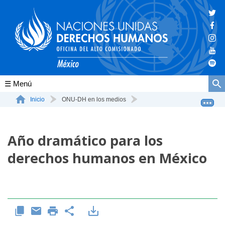
Conócenos
Inicio
ONU-DH en los medios
Año dramático para los derechos humanos en México
La ONU-DH en el mundo
Año dramático para los
La ONU-DH en México
derechos humanos en México
Vacantes ONU-DH México
ONU-DH en el tiempo