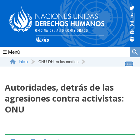
Conócenos
Inicio
ONU-DH en los medios
Autoridades, detrás de las agresiones contra activista...
La ONU-DH en el mundo
Autoridades, detrás de las
La ONU-DH en México
agresiones contra activistas:
Vacantes ONU-DH México
ONU
ONU-DH en el tiempo