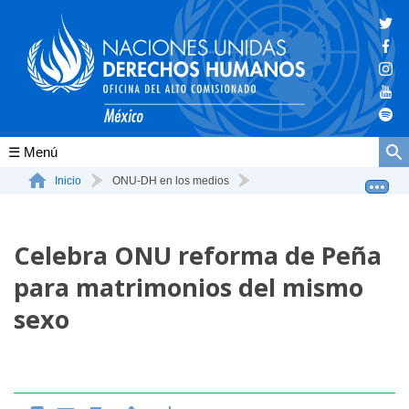
Conócenos
Inicio
ONU-DH en los medios
Celebra ONU reforma de Peña para matrimonios del mismo sexo
La ONU-DH en el mundo
Celebra ONU reforma de Peña
La ONU-DH en México
para matrimonios del mismo
Vacantes ONU-DH México
sexo
ONU-DH en el tiempo