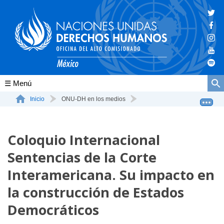
Conócenos
Inicio
ONU-DH en los medios
Coloquio Internacional Sentencias de la Corte Interamer...
La ONU-DH en el mundo
Coloquio Internacional
La ONU-DH en México
Sentencias de la Corte
Vacantes ONU-DH México
Interamericana. Su impacto en
ONU-DH en el tiempo
la construcción de Estados
Democráticos