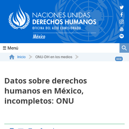
Conócenos
Inicio
ONU-DH en los medios
Datos sobre derechos humanos en México, incompletos: ONU
La ONU-DH en el mundo
Datos sobre derechos
La ONU-DH en México
humanos en México,
Vacantes ONU-DH México
incompletos: ONU
ONU-DH en el tiempo