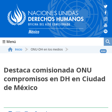
Conócenos
Inicio
ONU-DH en los medios
Destaca comisionada ONU compromisos en DH en Ciudad de ...
La ONU-DH en el mundo
Destaca comisionada ONU
La ONU-DH en México
compromisos en DH en Ciudad
Vacantes ONU-DH México
de México
ONU-DH en el tiempo