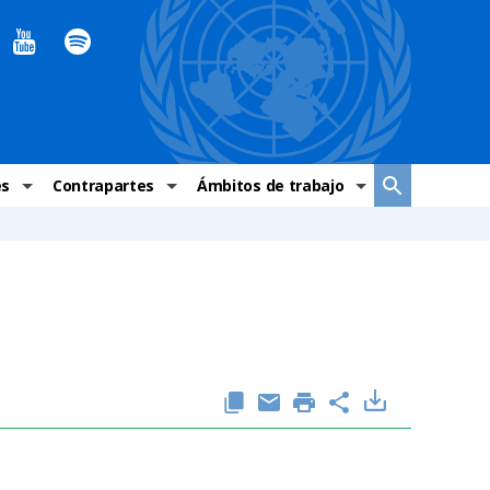
es
Contrapartes
Ámbitos de trabajo
ndaciones Alto Comisionado
Sistema de La ONU
Graves violaciones de DH
 México
Alto Comisionado
DESC
ías y grupos de trabajo
Oficinas en Latinoamérica
Grupos vulnerados
s de DH
Instituciones mexicanas de derechos humanos
Indicadores de DH
Periódico Universal – México
OSC de derechos humanos
Comunicación y promoción
Representación