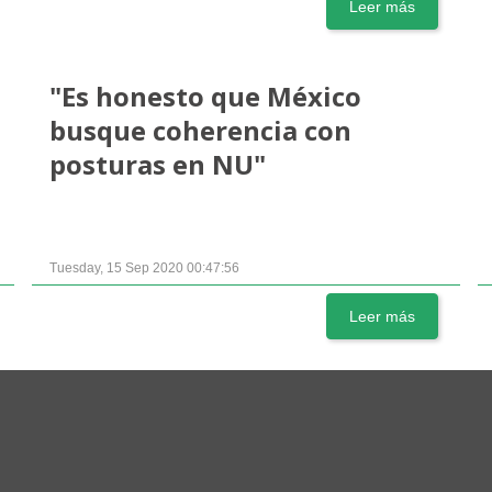
Leer más
"Es honesto que México
busque coherencia con
posturas en NU"
Tuesday, 15 Sep 2020 00:47:56
Leer más