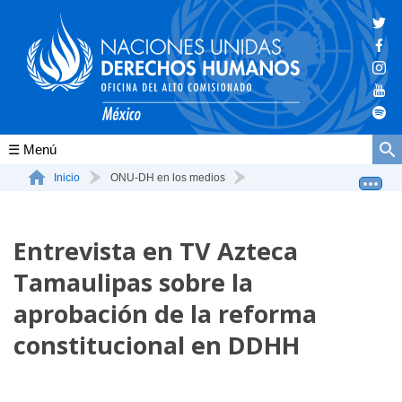
Conócenos
Inicio
ONU-DH en los medios
Entrevista en TV Azteca Tamaulipas sobre la aprobación...
La ONU-DH en el mundo
Entrevista en TV Azteca
La ONU-DH en México
Tamaulipas sobre la
Vacantes ONU-DH México
aprobación de la reforma
ONU-DH en el tiempo
constitucional en DDHH