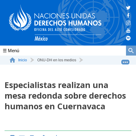
Conócenos
Inicio
ONU-DH en los medios
Especialistas realizan una mesa redonda sobre derechos ...
La ONU-DH en el mundo
Especialistas realizan una
La ONU-DH en México
mesa redonda sobre derechos
Vacantes ONU-DH México
humanos en Cuernavaca
ONU-DH en el tiempo