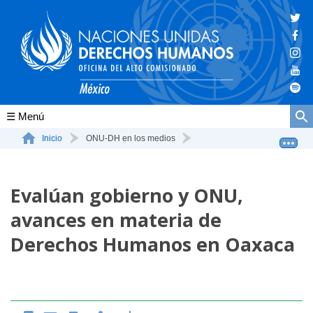
Conócenos
Inicio
ONU-DH en los medios
Evalúan gobierno y ONU, avances en materia de Derechos...
La ONU-DH en el mundo
Evalúan gobierno y ONU,
La ONU-DH en México
avances en materia de
Vacantes ONU-DH México
Derechos Humanos en Oaxaca
ONU-DH en el tiempo