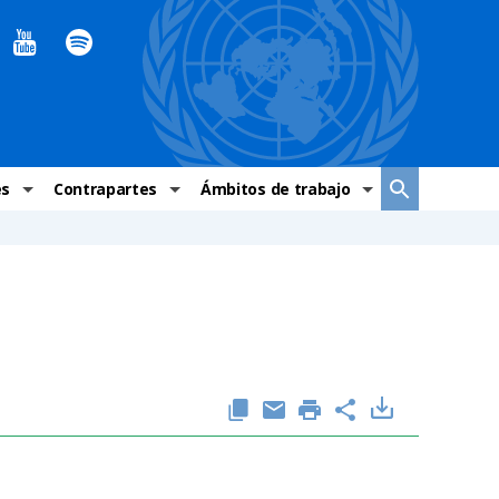
es
Contrapartes
Ámbitos de trabajo
ndaciones Alto Comisionado
Sistema de La ONU
Graves violaciones de DH
 México
Alto Comisionado
DESC
ías y grupos de trabajo
Oficinas en Latinoamérica
Grupos vulnerados
s de DH
Instituciones mexicanas de derechos humanos
Indicadores de DH
Periódico Universal – México
OSC de derechos humanos
Comunicación y promoción
Representación