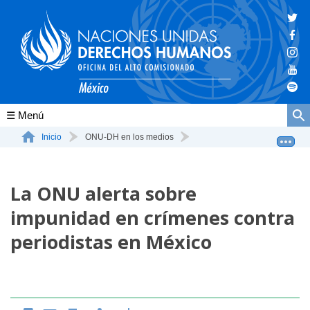
Conócenos
Inicio
ONU-DH en los medios
La ONU alerta sobre impunidad en crímenes contra perio...
La ONU-DH en el mundo
La ONU alerta sobre
La ONU-DH en México
impunidad en crímenes contra
Vacantes ONU-DH México
periodistas en México
ONU-DH en el tiempo