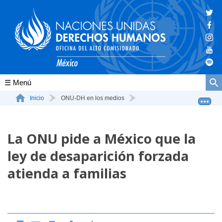
Conócenos
Inicio
ONU-DH en los medios
La ONU pide a México que la ley de desaparición forza...
La ONU-DH en el mundo
La ONU pide a México que la
La ONU-DH en México
ley de desaparición forzada
Vacantes ONU-DH México
atienda a familias
ONU-DH en el tiempo