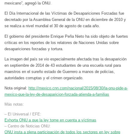
mexicano”, agregó la ONU.
El Día Internacional de las Víctimas de Desapariciones Forzadas fue
decretado por la Asamblea General de la ONU en diciembre de 2010 y
se realiza a nivel mundial el 30 de agosto de cada año.
El gobierno del presidente Enrique Peña Nieto ha sido objeto de fuertes
críticas en los reportes de los relatores de Naciones Unidas sobre
desapariciones forzadas y tortura.
La imagen del país se vio especialmente afectada tras la desaparición
en septiembre de 2014 de 43 estudiantes de una escuela rural para
maestros en el sureño estado de Guerrero a manos de policías,
autoridades corruptas y el crimen organizado.
Nota original:
http://mexico.cnn.com/nacional/2015/08/30/la-onu-pide-a-
mexico-que-la-ley-de-desaparicion-forzada-atienda-a-familias
Más notas:
– El Universal / EFE:
Exhorta ONU a que la ley tome en cuenta a víctimas
– Centro de Noticias ONU:
ONU insta a plena participación de todos los sectores en ley sobre