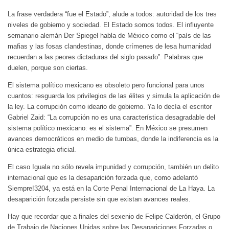
La frase verdadera “fue el Estado”, alude a todos: autoridad de los tres
niveles de gobierno y sociedad. El Estado somos todos. El influyente
semanario alemán Der Spiegel habla de México como el “país de las
mafias y las fosas clandestinas, donde crímenes de lesa humanidad
recuerdan a las peores dictaduras del siglo pasado”. Palabras que
duelen, porque son ciertas.
El sistema político mexicano es obsoleto pero funcional para unos
cuantos: resguarda los privilegios de las élites y simula la aplicación de
la ley. La corrupción como ideario de gobierno. Ya lo decía el escritor
Gabriel Zaid: “La corrupción no es una característica desagradable del
sistema político mexicano: es el sistema”. En México se presumen
avances democráticos en medio de tumbas, donde la indiferencia es la
única estrategia oficial.
El caso Iguala no sólo revela impunidad y corrupción, también un delito
internacional que es la desaparición forzada que, como adelantó
Siempre!3204, ya está en la Corte Penal Internacional de La Haya. La
desaparición forzada persiste sin que existan avances reales.
Hay que recordar que a finales del sexenio de Felipe Calderón, el Grupo
de Trabajo de Naciones Unidas sobre las Desapariciones Forzadas o