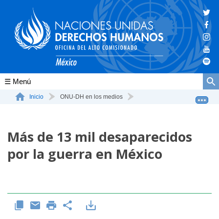
Conócenos
Inicio
ONU-DH en los medios
Más de 13 mil desaparecidos por la guerra en México
La ONU-DH en el mundo
Más de 13 mil desaparecidos
La ONU-DH en México
por la guerra en México
Vacantes ONU-DH México
ONU-DH en el tiempo