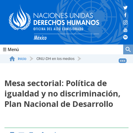
Conócenos
Inicio
ONU-DH en los medios
Mesa sectorial: Política de igualdad y no discriminaci...
La ONU-DH en el mundo
Mesa sectorial: Política de
La ONU-DH en México
igualdad y no discriminación,
Vacantes ONU-DH México
Plan Nacional de Desarrollo
ONU-DH en el tiempo