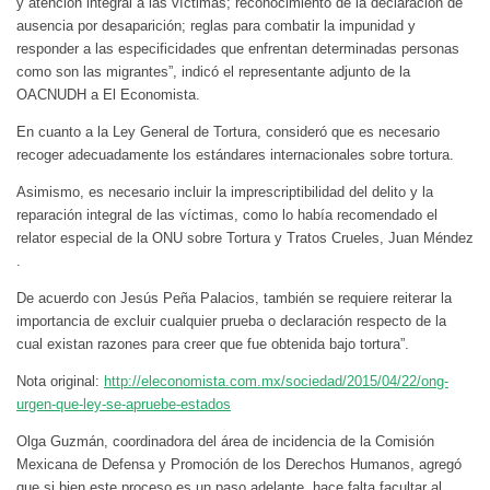
y atención integral a las víctimas; reconocimiento de la declaración de
ausencia por desaparición; reglas para combatir la impunidad y
responder a las especificidades que enfrentan determinadas personas
como son las migrantes”, indicó el representante adjunto de la
OACNUDH a El Economista.
En cuanto a la Ley General de Tortura, consideró que es necesario
recoger adecuadamente los estándares internacionales sobre tortura.
Asimismo, es necesario incluir la imprescriptibilidad del delito y la
reparación integral de las víctimas, como lo había recomendado el
relator especial de la ONU sobre Tortura y Tratos Crueles, Juan Méndez
.
De acuerdo con Jesús Peña Palacios, también se requiere reiterar la
importancia de excluir cualquier prueba o declaración respecto de la
cual existan razones para creer que fue obtenida bajo tortura”.
Nota original:
http://eleconomista.com.mx/sociedad/2015/04/22/ong-
urgen-que-ley-se-apruebe-estados
Olga Guzmán, coordinadora del área de incidencia de la Comisión
Mexicana de Defensa y Promoción de los Derechos Humanos, agregó
que si bien este proceso es un paso adelante, hace falta facultar al