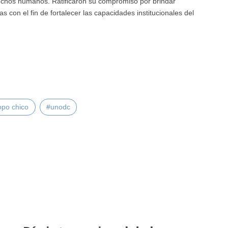
erechos humanos. Ratificaron su compromiso por brindar
 con el fin de fortalecer las capacidades institucionales del
opo chico
#unodc