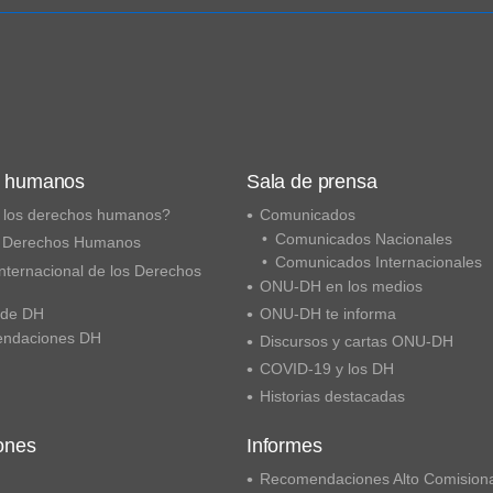
s humanos
Sala de prensa
 los derechos humanos?
Comunicados
Comunicados Nacionales
 Derechos Humanos
Comunicados Internacionales
nternacional de los Derechos
ONU-DH en los medios
 de DH
ONU-DH te informa
ndaciones DH
Discursos y cartas ONU-DH
COVID-19 y los DH
Historias destacadas
ones
Informes
Recomendaciones Alto Comision