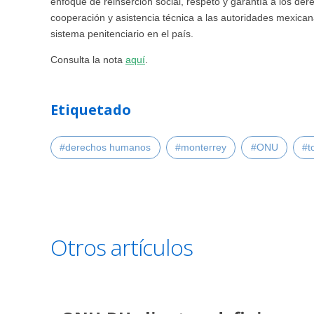
enfoque de reinserción social, respeto y garantía a los d
cooperación y asistencia técnica a las autoridades mexicanas
sistema penitenciario en el país.
Consulta la nota
aquí
.
Etiquetado
#derechos humanos
#monterrey
#ONU
#t
Otros artículos