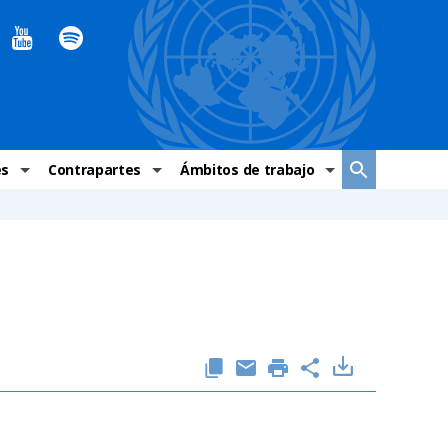
es
Contrapartes
Ámbitos de trabajo
ndaciones Alto Comisionado
Sistema de La ONU
Graves violaciones de DH
 México
Alto Comisionado
DESC
ías y grupos de trabajo
Oficinas en Latinoamérica
Grupos vulnerados
s de DH
Instituciones mexicanas de derechos humanos
Indicadores de DH
Periódico Universal – México
OSC de derechos humanos
Comunicación y promoción
Representación