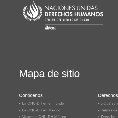
Mapa de sitio
Conócenos
Derecho
La ONU-DH en el mundo
¿Qué son
La ONU-DH en México
Temas de
Vacantes ONU-DH México
Derecho I