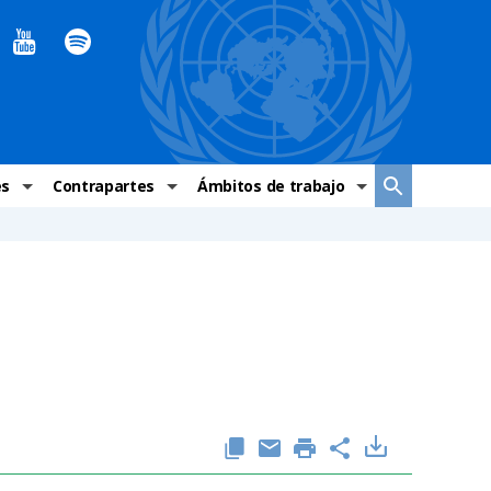
es
Contrapartes
Ámbitos de trabajo
ndaciones Alto Comisionado
Sistema de La ONU
Graves violaciones de DH
 México
Alto Comisionado
DESC
ías y grupos de trabajo
Oficinas en Latinoamérica
Grupos vulnerados
s de DH
Instituciones mexicanas de derechos humanos
Indicadores de DH
Periódico Universal – México
OSC de derechos humanos
Comunicación y promoción
Representación