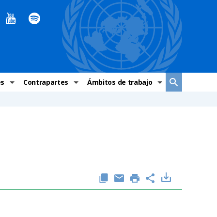
es
Contrapartes
Ámbitos de trabajo
ndaciones Alto Comisionado
Sistema de La ONU
Graves violaciones de DH
 México
Alto Comisionado
DESC
ías y grupos de trabajo
Oficinas en Latinoamérica
Grupos vulnerados
s de DH
Instituciones mexicanas de derechos humanos
Indicadores de DH
Periódico Universal – México
OSC de derechos humanos
Comunicación y promoción
Representación