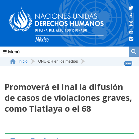
Conócenos
Inicio
ONU-DH en los medios
Promoverá el Inai la difusión de casos de violaciones...
La ONU-DH en el mundo
Promoverá el Inai la difusión
La ONU-DH en México
de casos de violaciones graves,
Vacantes ONU-DH México
como Tlatlaya o el 68
ONU-DH en el tiempo