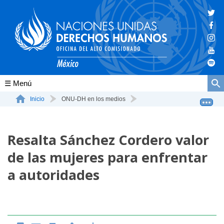
Conócenos
Inicio
ONU-DH en los medios
Resalta Sánchez Cordero valor de las mujeres para enfr...
La ONU-DH en el mundo
Resalta Sánchez Cordero valor
La ONU-DH en México
de las mujeres para enfrentar
Vacantes ONU-DH México
a autoridades
ONU-DH en el tiempo