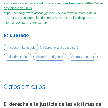
arbitraria-observaciones-preliminares-de-su-visita-a-mexico-18-al-29-de-
septiembre-de-2023/
https://hchr.org.mx/relatorias_grupos/visita-a-mexico-informe-de-la-
relatora-especial-sobre-los-derechos-humanos-de-los-desplazados-
internos-cecilia-jimenez-damary/
Etiquetado
#acceso a la justicia
#derecho a la consulta
#discriminación
#pueblos indígenas
#tierra y territorio
Otros artículos
El derecho a la justicia de las víctimas de