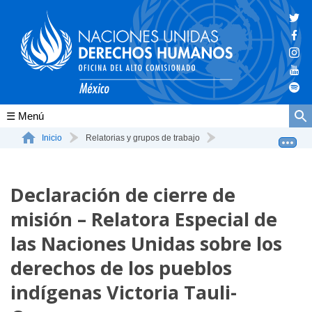
Conócenos
Inicio
Relatorias y grupos de trabajo
Declaración de cierre de misión - Relatora Especial d...
La ONU-DH en el mundo
Declaración de cierre de
La ONU-DH en México
misión – Relatora Especial de
Vacantes ONU-DH México
las Naciones Unidas sobre los
ONU-DH en el tiempo
derechos de los pueblos
indígenas Victoria Tauli-