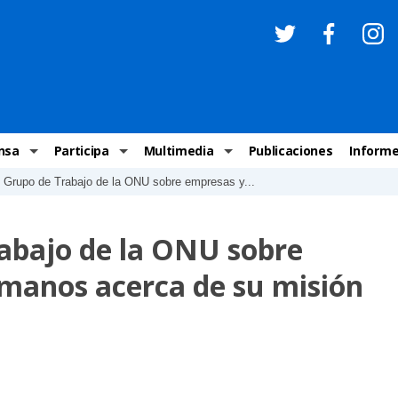
nsa
Participa
Multimedia
Publicaciones
Inform
l Grupo de Trabajo de la ONU sobre empresas y...
os
Invitaciones
Comunicados Nacionales
Infografías
Recome
los medios
Concursos y premios sobre DH
Comunicados Internacionales
Nuestro trabajo en imágenes
ONU-DH
abajo de la ONU sobre
chos Humanos
informa
Vídeos
Relator
manos acerca de su misión
y cartas ONU-DH
Recomendaciones DH
Audios
Comité
los DH
BJDH
Campañas
Examen 
destacadas
Puntal