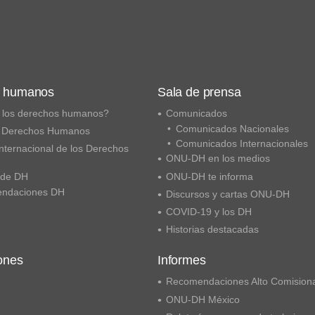
s humanos
Sala de prensa
 los derechos humanos?
Comunicados
Comunicados Nacionales
 Derechos Humanos
Comunicados Internacionales
nternacional de los Derechos
ONU-DH en los medios
 de DH
ONU-DH te informa
ndaciones DH
Discursos y cartas ONU-DH
COVID-19 y los DH
Historias destacadas
ones
Informes
Recomendaciones Alto Comision
ONU-DH México