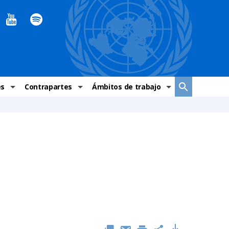
es
Contrapartes
Ámbitos de trabajo
ndaciones Alto Comisionado
Sistema de La ONU
Graves violaciones de DH
 México
Alto Comisionado
DESC
ías y grupos de trabajo
Oficinas en Latinoamérica
Grupos vulnerados
s de DH
Instituciones mexicanas de derechos humanos
Indicadores de DH
Periódico Universal – México
OSC de derechos humanos
Comunicación y promoción
Representación