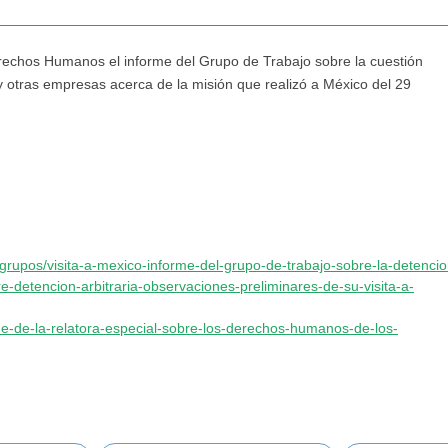
Derechos Humanos el informe del Grupo de Trabajo sobre la cuestión
 otras empresas acerca de la misión que realizó a México del 29
_grupos/visita-a-mexico-informe-del-grupo-de-trabajo-sobre-la-detencion
e-detencion-arbitraria-observaciones-preliminares-de-su-visita-a-
rme-de-la-relatora-especial-sobre-los-derechos-humanos-de-los-