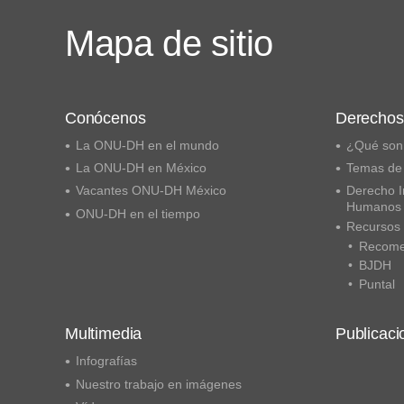
Mapa de sitio
Conócenos
Derecho
La ONU-DH en el mundo
¿Qué son
La ONU-DH en México
Temas de
Vacantes ONU-DH México
Derecho I
Humanos
ONU-DH en el tiempo
Recursos
Recome
BJDH
Puntal
Multimedia
Publicaci
Infografías
Nuestro trabajo en imágenes