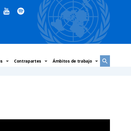
es
Contrapartes
Ámbitos de trabajo
ndaciones Alto Comisionado
Sistema de La ONU
Graves violaciones de DH
 México
Alto Comisionado
DESC
ías y grupos de trabajo
Oficinas en Latinoamérica
Grupos vulnerados
s de DH
Instituciones mexicanas de derechos humanos
Indicadores de DH
Periódico Universal – México
OSC de derechos humanos
Comunicación y promoción
Representación