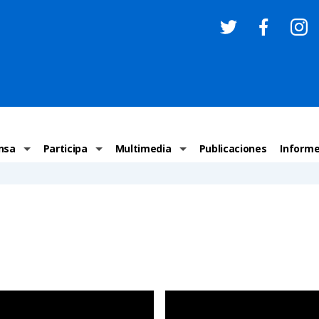
nsa
Participa
Multimedia
Publicaciones
Inform
os
Invitaciones
Comunicados Nacionales
Infografías
Recome
los medios
Concursos y premios sobre DH
Comunicados Internacionales
Nuestro trabajo en imágenes
ONU-DH
chos Humanos
informa
Vídeos
Relator
y cartas ONU-DH
Recomendaciones DH
Audios
Comité
los DH
BJDH
Campañas
Examen 
destacadas
Puntal