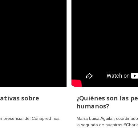
ativas sobre
¿Quiénes son las p
humanos?
n presencial del Conapred nos
María Luisa Aguilar, coordinado
la segunda de nuestras #Charla