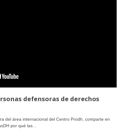
Ampliación del espacio democrático
ersonas defensoras de derechos
ra del área internacional del Centro Prodh, comparte en
sDH por qué las...