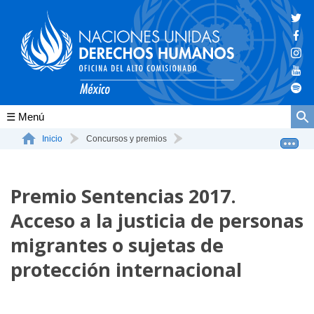
Conócenos
Inicio
Concursos y premios
Premio Sentencias 2017. Acceso a la justicia de persona...
La ONU-DH en el mundo
Premio Sentencias 2017.
La ONU-DH en México
Acceso a la justicia de personas
Vacantes ONU-DH México
migrantes o sujetas de
ONU-DH en el tiempo
protección internacional