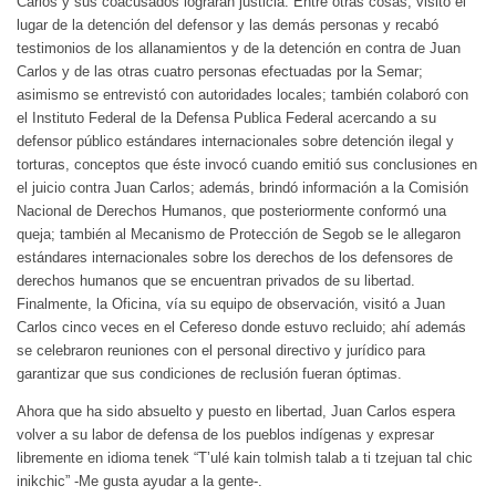
Carlos y sus coacusados lograran justicia. Entre otras cosas, visitó el
lugar de la detención del defensor y las demás personas y recabó
testimonios de los allanamientos y de la detención en contra de Juan
Carlos y de las otras cuatro personas efectuadas por la Semar;
asimismo se entrevistó con autoridades locales; también colaboró con
el Instituto Federal de la Defensa Publica Federal acercando a su
defensor público estándares internacionales sobre detención ilegal y
torturas, conceptos que éste invocó cuando emitió sus conclusiones en
el juicio contra Juan Carlos; además, brindó información a la Comisión
Nacional de Derechos Humanos, que posteriormente conformó una
queja; también al Mecanismo de Protección de Segob se le allegaron
estándares internacionales sobre los derechos de los defensores de
derechos humanos que se encuentran privados de su libertad.
Finalmente, la Oficina, vía su equipo de observación, visitó a Juan
Carlos cinco veces en el Cefereso donde estuvo recluido; ahí además
se celebraron reuniones con el personal directivo y jurídico para
garantizar que sus condiciones de reclusión fueran óptimas.
Ahora que ha sido absuelto y puesto en libertad, Juan Carlos espera
volver a su labor de defensa de los pueblos indígenas y expresar
libremente en idioma tenek “T’ulé kain tolmish talab a ti tzejuan tal chic
inikchic” -Me gusta ayudar a la gente-.