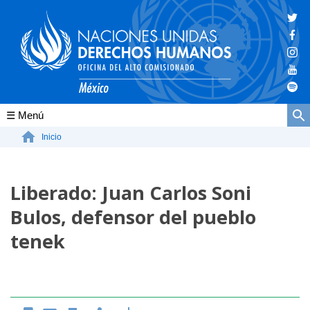
Conócenos
Inicio
La ONU-DH en el mundo
Liberado: Juan Carlos Soni
La ONU-DH en México
Bulos, defensor del pueblo
Vacantes ONU-DH México
tenek
ONU-DH en el tiempo