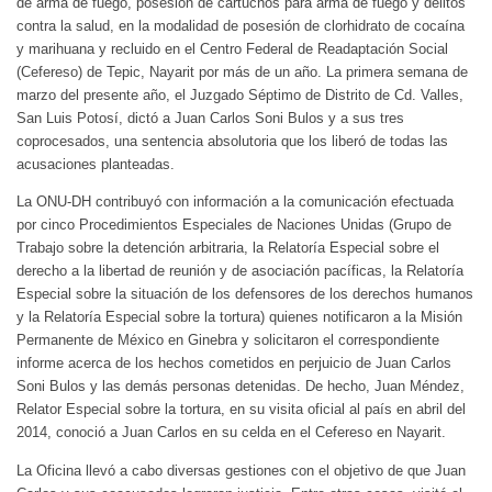
de arma de fuego, posesión de cartuchos para arma de fuego y delitos
contra la salud, en la modalidad de posesión de clorhidrato de cocaína
y marihuana y recluido en el Centro Federal de Readaptación Social
(Cefereso) de Tepic, Nayarit por más de un año. La primera semana de
marzo del presente año, el Juzgado Séptimo de Distrito de Cd. Valles,
San Luis Potosí, dictó a Juan Carlos Soni Bulos y a sus tres
coprocesados, una sentencia absolutoria que los liberó de todas las
acusaciones planteadas.
La ONU-DH contribuyó con información a la comunicación efectuada
por cinco Procedimientos Especiales de Naciones Unidas (Grupo de
Trabajo sobre la detención arbitraria, la Relatoría Especial sobre el
derecho a la libertad de reunión y de asociación pacíficas, la Relatoría
Especial sobre la situación de los defensores de los derechos humanos
y la Relatoría Especial sobre la tortura) quienes notificaron a la Misión
Permanente de México en Ginebra y solicitaron el correspondiente
informe acerca de los hechos cometidos en perjuicio de Juan Carlos
Soni Bulos y las demás personas detenidas. De hecho, Juan Méndez,
Relator Especial sobre la tortura, en su visita oficial al país en abril del
2014, conoció a Juan Carlos en su celda en el Cefereso en Nayarit.
La Oficina llevó a cabo diversas gestiones con el objetivo de que Juan